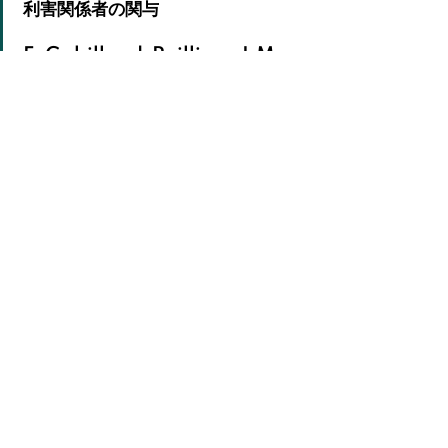
利害関係者の関与
F. Gabillaud-Poillion, J.M.
Bertho, C. Reuter, O.
Rivière, J.L. Lachaume
聴講
ロシアのチェルノブイリ被災地の住
民への放射線リスクの伝達：学んだ
重要な教訓
I. Abalkina, E. Melikhova,
M. Savkin.
聴講