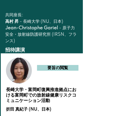
共同座長:
高村 昇
- 長崎大学 (NU、日本)
Jean-Christophe Gariel
-
原子力
安全・放射線防護研究所 (IRSN、フラ
ンス)
招待講演
要旨の閲覧
長崎大学・富岡町復興推進拠点にお
ける富岡町での放射線健康リスクコ
ミュニケーション活動
折田 真紀子 (NU、日本)