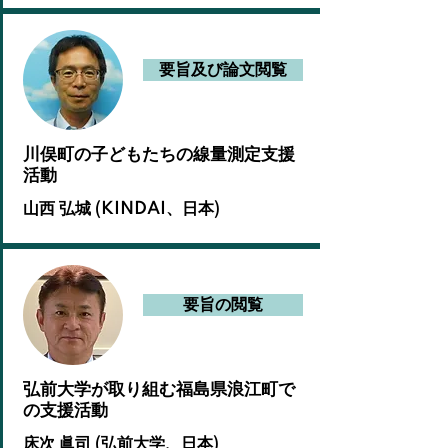
要旨及び論文閲覧
川俣町の子どもたちの線量測定支援
活動
山西 弘城 (KINDAI、日本)
要旨の閲覧
弘前大学が取り組む福島県浪江町で
の支援活動
床次 眞司 (弘前⼤学、日本)