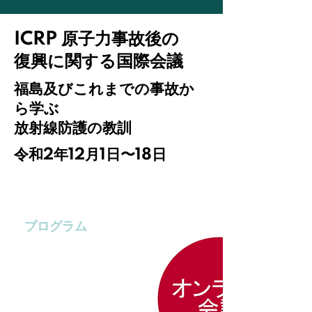
ICRP
原子力事故後の
復興に関する国際会議
福島及びこれまでの事故か
ら学ぶ
放射線防護の教訓
令和
2
年12月1日〜
18
日
本会議について
プログラム
ENG
日本語