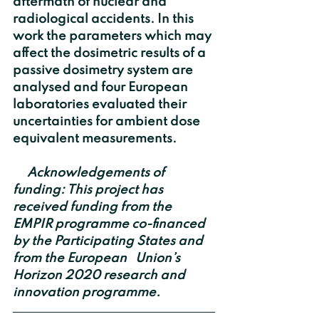
aftermath of nuclear and 
radiological accidents. In this 
work the parameters which may 
affect the dosimetric results of a 
passive dosimetry system are 
analysed and four European 
laboratories evaluated their 
uncertainties for ambient dose 
equivalent measurements.
   Acknowledgements of 
funding: This project has 
received funding from the 
EMPIR programme co-financed 
by the Participating States and 
from the European   Union’s 
Horizon 2020 research and 
innovation programme.