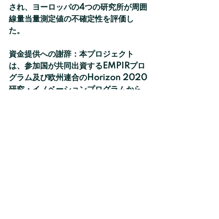
され、ヨーロッパの4つの研究所が周囲
線量当量測定値の不確定性を評価し
た。
資金提供への謝辞：本プロジェクト
は、参加国が共同出資するEMPIRプロ
グラム及び欧州連合のHorizon 2020
研究・イノベーションプログラムから
の資金提供を受けた。
Poster-C77_GIurlaro-etal
.pdf
Download PDF • 1.13MB
Other