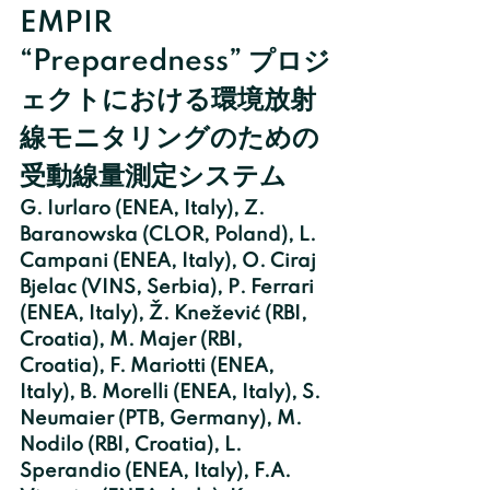
EMPIR 
“Preparedness” プロジ
ェクトにおける環境放射
線モニタリングのための
受動線量測定システム
G. Iurlaro (ENEA, Italy), Z. 
Baranowska (CLOR, Poland), L. 
Campani (ENEA, Italy), O. Ciraj 
Bjelac (VINS, Serbia), P. Ferrari 
(ENEA, Italy), Ž. Knežević (RBI, 
Croatia), M. Majer (RBI, 
Croatia), F. Mariotti (ENEA, 
Italy), B. Morelli (ENEA, Italy), S. 
Neumaier (PTB, Germany), M. 
Nodilo (RBI, Croatia), L. 
Sperandio (ENEA, Italy), F.A. 