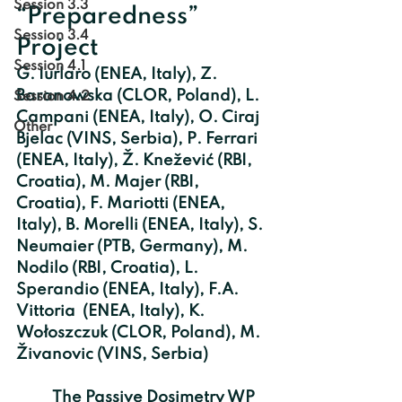
Session 3.3
“Preparedness” 
Session 3.4
Project
Session 4.1
G. Iurlaro (ENEA, Italy), Z. 
Baranowska (CLOR, Poland), L. 
Session 4.2
Campani (ENEA, Italy), O. Ciraj 
Other
Bjelac (VINS, Serbia), P. Ferrari 
(ENEA, Italy), Ž. Knežević (RBI, 
Croatia), M. Majer (RBI, 
Croatia), F. Mariotti (ENEA, 
Italy), B. Morelli (ENEA, Italy), S. 
Neumaier (PTB, Germany), M. 
Nodilo (RBI, Croatia), L. 
Sperandio (ENEA, Italy), F.A. 
Vittoria  (ENEA, Italy), K. 
Wołoszczuk (CLOR, Poland), M. 
Živanovic (VINS, Serbia)
	The Passive Dosimetry WP 