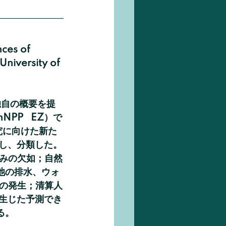
ces of 
University of 
P   EZ）で
究に向けた新た
査し、分類した。
みの欠如；自然
池の排水、ウォ
の発生；清算人
り生じた予測でき
る。