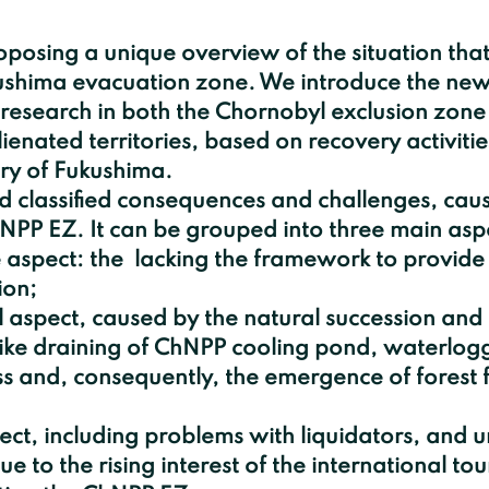
ushima evacuation zone. We introduce the new
 research in both the Chornobyl exclusion zon
enated territories, based on recovery activiti
ery of Fukushima.
PP EZ. It can be grouped into three main aspe
ion;
like draining of ChNPP cooling pond, waterlogg
 and, consequently, the emergence of forest f
e to the rising interest of the international tour