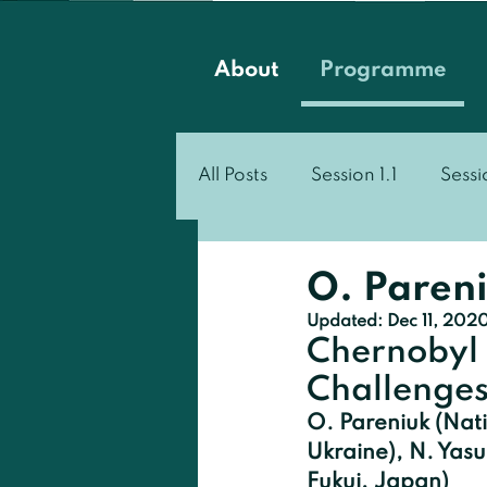
About
Programme
All Posts
Session 1.1
Sessi
Session 3.1
Session 3.2
O. Paren
Updated:
Dec 11, 202
Chernobyl 
Challenge
O. Pareniuk (Nati
Ukraine), N. Yasu
Fukui, Japan)