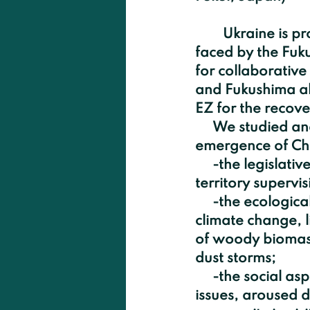
	Ukraine is proposing a unique overview of the situation that   might be 
faced by the Fuk
for collaborative
and Fukushima ali
EZ for the recov
     We studied and classified consequences and challenges, caused by the   
emergence of ChN
     -the legislative aspect: the  lacking the framework to provide high-quality 
territory supervis
     -the ecological aspect, caused by the natural succession and global 
climate change, 
of woody biomass
dust storms;
     -the social aspect, including problems with liquidators, and unpredicted 
issues, aroused du