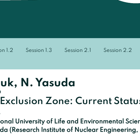
on 1.2
Session 1.3
Session 2.1
Session 2.2
Session 3.3
Session 3.4
Session 4.1
Sess
iuk, N. Yasuda
0
Exclusion Zone: Current Statu
s
onal University of Life and Environmental Scien
da (Research Institute of Nuclear Engineering, 