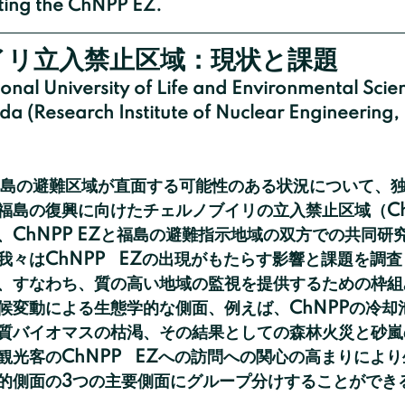
iting the ChNPP EZ.
イリ立入禁止区域：現状と課題
onal University of Life and Environmental Scien
da (Research Institute of Nuclear Engineering, 
島の復興に向けたチェルノブイリの立入禁止区域（ChNP
、ChNPP EZと福島の避難指示地域の双方での共同研
々はChNPP   EZの出現がもたらす影響と課題を調
、すなわち、質の高い地域の監視を提供するための枠組
候変動による生態学的な側面、例えば、ChNPPの冷却
質バイオマスの枯渇、その結果としての森林火災と砂嵐
光客のChNPP   EZへの訪問への関心の高まりによ
的側面の3つの主要側面にグループ分けすることができ