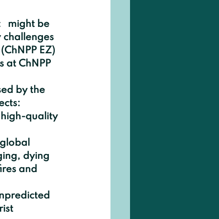
 challenges 
e (ChNPP EZ) 
es at ChNPP 
cts: 
ing, dying 
ires and 
ist 