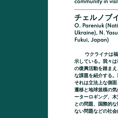
community in vis
チェルノブ
O. Pareniuk (Nati
Ukraine), N. Yasu
Fukui, Japan)
	ウクライナは福島の避難区域が直面する可能性のある状況について、独自の概要を提
示している。我々は福
の復興活動を踏まえ
な課題を紹介する。我
それは立法上な側面
遷移と地球規模の気
ーターロギング、木
との問題、国際的な観
ない問題などの社会