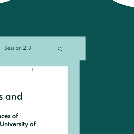
Session 2.3
ion 4.2
Other
s and 
ces of 
University of 