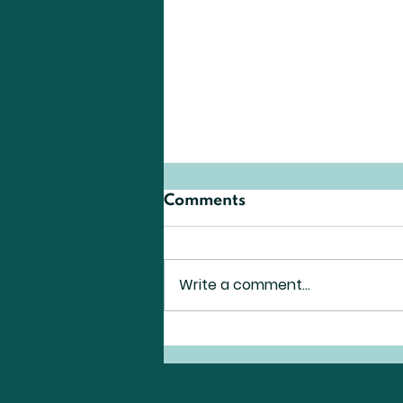
Comments
Write a comment...
SESSION 2.3 / セッション
2.3