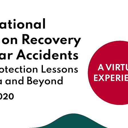
ational
 on Recovery
ar Accidents
otection Lessons
a and Beyond
2020